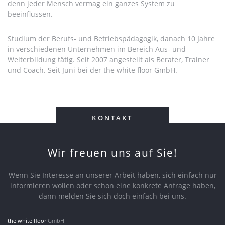
denn jeder Mensch vermag ein ganzes System zu
beeinflussen.
Studium der Berufs- und Betriebspädagogik, danach 10 Jahre
in verschiedenen Unternehmen im Bereich Aus- und
Weiterbildung tätig. Seit 2007 angestellt als Berater, Trainer
und Coach. Seit Juni bei der the white floor GmbH.
KONTAKT
Wir freuen uns auf Sie!
Wenn Sie Interesse an unserer Arbeit haben, sich einfach nur
informieren wollen oder schon eine konkrete Anfrage haben,
dann melden Sie sich doch einfach bei uns.
the white floor
GmbH